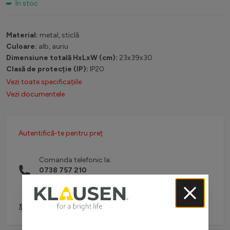
În stoc
Material:
metal, sticlă
Culoare:
alb, auriu
Dimensiune totală HxLxW (cm):
23x39x30
Clasă de protecție (IP):
IP20
Vezi toate specificațiile
Vezi documentele
Autentifică-te pentru preț
Comanda telefonic la:
0738 757 210
(L-V: 08:30-16:00)
Adaugă pentru comparare