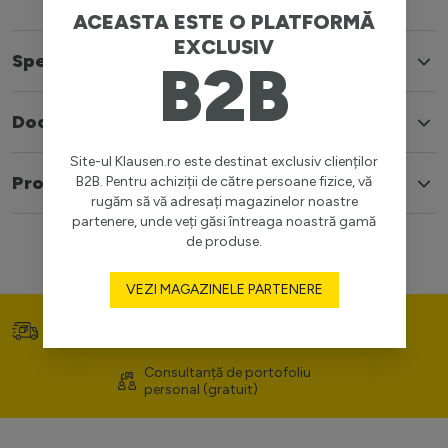
ACEASTA ESTE O PLATFORMĂ
EXCLUSIV
Specificatii
B2B
Documente
Site-ul Klausen.ro este destinat exclusiv clienților
Produse similare
B2B. Pentru achiziții de către persoane fizice, vă
rugăm să vă adresați magazinelor noastre
partenere, unde veți găsi întreaga noastră gamă
de produse.
VEZI MAGAZINELE PARTENERE
Transport gratuit (>400
Prețuri competitive
lei)
Consultanță de portofoliu
personal (gratuit)