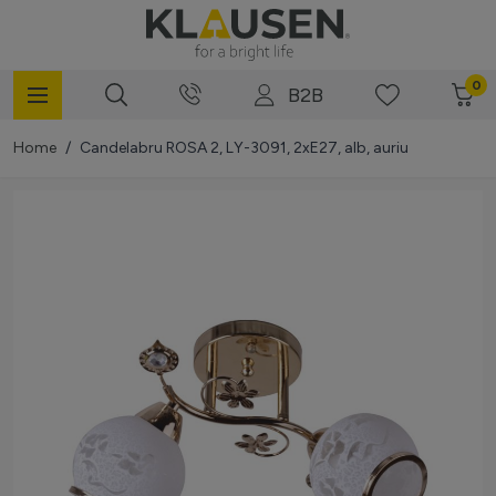
Mergi la Conținut
0
B2B
Home
/
Candelabru ROSA 2, LY-3091, 2xE27, alb, auriu