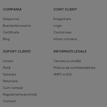
COMPANIA
CONT CLIENT
Despre noi
Înregistrare
Brandurile noastre
Login
Certificate
Contul meu
Blog
Istoric comenzi
SUPORT CLIENȚI
INFORMAȚII LEGALE
Livrare
Termeni și condiții
Plată
Politica de confidențialitate
Garanție
ANPC
si
SOL
Returnare
Cum cumpar
Regulamente promoții
Contact