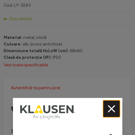
Cod: LY-3243
Stoc limitat
Material:
metal, sticlă
Culoare:
alb, bronz antichizat
Dimensiune totală HxLxW (cm):
68x60
Clasă de protecție (IP):
IP20
Vezi toate specificațiile
Autentifică-te pentru preț
Comanda telefonic la:
0738 757 210
(L-V: 08:30-16:00)
Adaugă pentru comparare