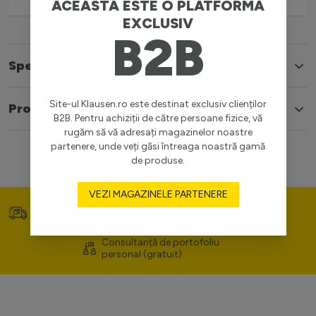
ACEASTA ESTE O PLATFORMĂ
EXCLUSIV
B2B
Specificatii
Site-ul Klausen.ro este destinat exclusiv clienților
Produse similare
B2B. Pentru achiziții de către persoane fizice, vă
rugăm să vă adresați magazinelor noastre
partenere, unde veți găsi întreaga noastră gamă
de produse.
VEZI MAGAZINELE PARTENERE
Transport gratuit (>400
Prețuri competitive
lei)
Consultanță de portofoliu
personal (gratuit)