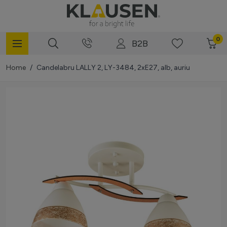
Mergi la Conținut
0
B2B
Home
/
Candelabru LALLY 2, LY-3484, 2xE27, alb, auriu