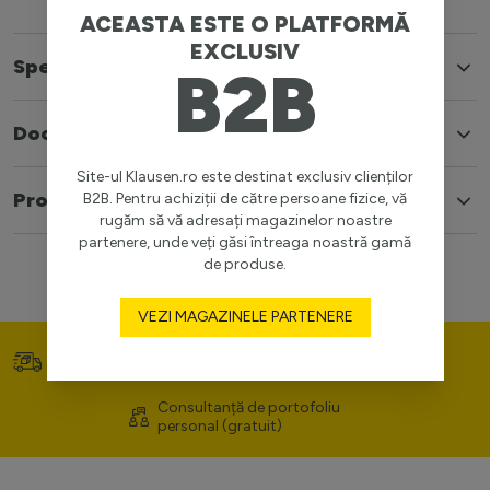
ACEASTA ESTE O PLATFORMĂ
EXCLUSIV
Specificatii
B2B
Documente
Site-ul Klausen.ro este destinat exclusiv clienților
Produse similare
B2B. Pentru achiziții de către persoane fizice, vă
rugăm să vă adresați magazinelor noastre
partenere, unde veți găsi întreaga noastră gamă
de produse.
VEZI MAGAZINELE PARTENERE
Transport gratuit (>400
Prețuri competitive
lei)
Consultanță de portofoliu
personal (gratuit)