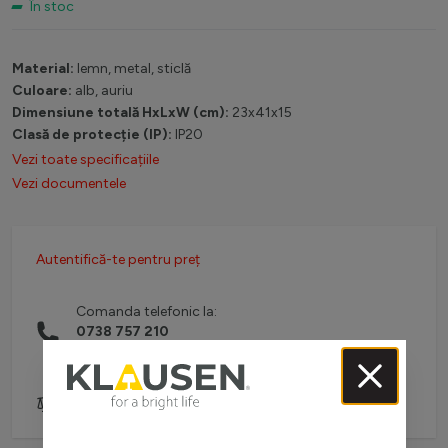
În stoc
Material:
lemn, metal, sticlă
Culoare:
alb, auriu
Dimensiune totală HxLxW (cm):
23x41x15
Clasă de protecție (IP):
IP20
Vezi toate specificațiile
Vezi documentele
Autentifică-te pentru preț
Comanda telefonic la:
0738 757 210
(L-V: 08:30-16:00)
Adaugă pentru comparare