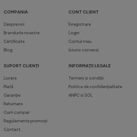
COMPANIA
CONT CLIENT
Despre noi
Înregistrare
Brandurile noastre
Login
Certificate
Contul meu
Blog
Istoric comenzi
SUPORT CLIENȚI
INFORMAȚII LEGALE
Livrare
Termeni și condiții
Plată
Politica de confidențialitate
Garanție
ANPC
si
SOL
Returnare
Cum cumpar
Regulamente promoții
Contact