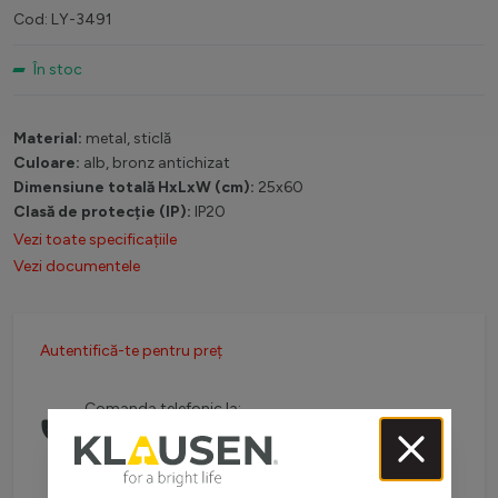
Cod: LY-3491
În stoc
Material:
metal, sticlă
Culoare:
alb, bronz antichizat
Dimensiune totală HxLxW (cm):
25x60
Clasă de protecție (IP):
IP20
Vezi toate specificațiile
Vezi documentele
Autentifică-te pentru preț
Comanda telefonic la:
0738 757 210
(L-V: 08:30-16:00)