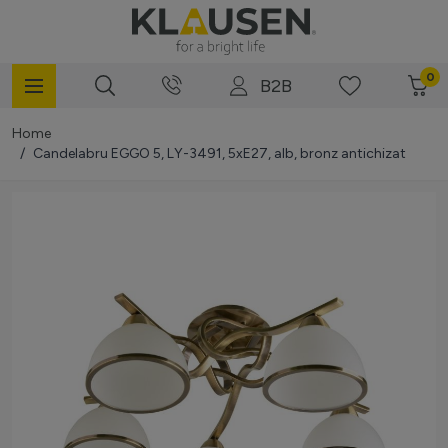
Mergi la Conținut
0
B2B
Home
/
Candelabru EGGO 5, LY-3491, 5xE27, alb, bronz antichizat