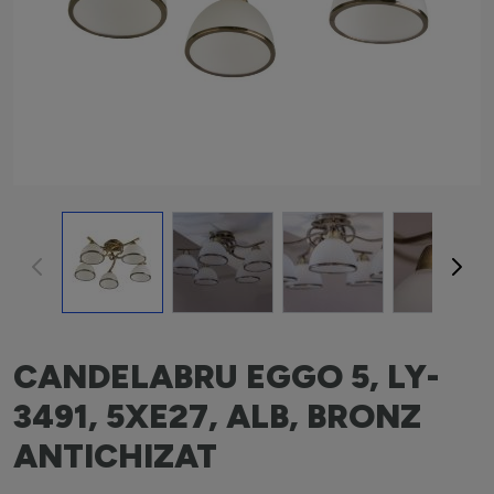
View larger image
View larger image
View larger image
View la
CANDELABRU EGGO 5, LY-
3491, 5XE27, ALB, BRONZ
ANTICHIZAT