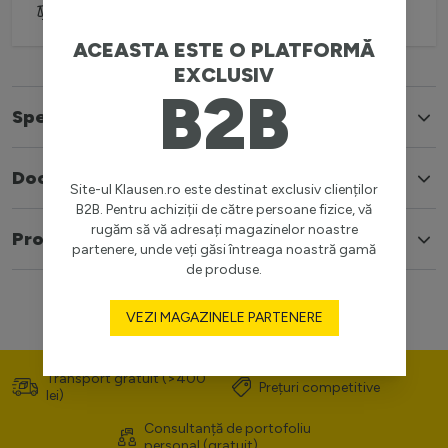
Adaugă pentru comparare
ACEASTA ESTE O PLATFORMĂ
EXCLUSIV
B2B
Specificatii
Documente
Site-ul Klausen.ro este destinat exclusiv clienților
B2B. Pentru achiziții de către persoane fizice, vă
rugăm să vă adresați magazinelor noastre
Produse similare
partenere, unde veți găsi întreaga noastră gamă
de produse.
VEZI MAGAZINELE PARTENERE
Transport gratuit (>400
Prețuri competitive
lei)
Consultanță de portofoliu
personal (gratuit)