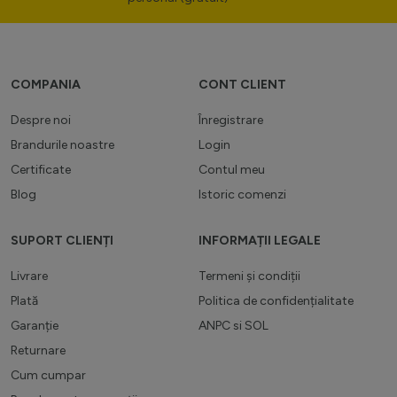
COMPANIA
CONT CLIENT
Despre noi
Înregistrare
Brandurile noastre
Login
Certificate
Contul meu
Blog
Istoric comenzi
SUPORT CLIENȚI
INFORMAȚII LEGALE
Livrare
Termeni și condiții
Plată
Politica de confidențialitate
Garanție
ANPC
si
SOL
Returnare
Cum cumpar