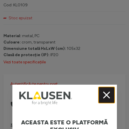
Cod: KL0109
Stoc epuizat
Material:
metal, PC
Culoare:
crom, transparent
Dimensiune totală HxLxW (cm):
105x32
Clasă de protecție (IP):
IP20
Vezi toate specificațiile
Autentifică-te pentru preț
Comanda telefonic la:
0738 757 210
(L-V: 08:30-16:00)
ACEASTA ESTE O PLATFORMĂ
Adaugă pentru comparare