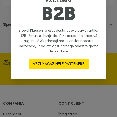
EXCLUSIV
B2B
Specificatii
Site-ul Klausen.ro este destinat exclusiv clienților
B2B. Pentru achiziții de către persoane fizice, vă
rugăm să vă adresați magazinelor noastre
partenere, unde veți găsi întreaga noastră gamă
de produse.
Transport gratuit (>400
Prețuri competitive
VEZI MAGAZINELE PARTENERE
lei)
Consultanță de portofoliu
personal (gratuit)
COMPANIA
CONT CLIENT
Despre noi
Înregistrare