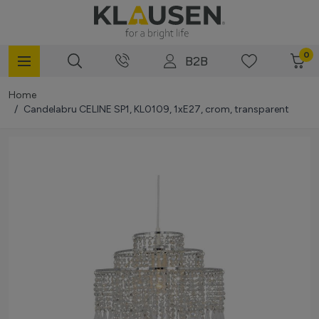
Mergi la Conținut
0
B2B
Home
/
Candelabru CELINE SP1, KL0109, 1xE27, crom, transparent