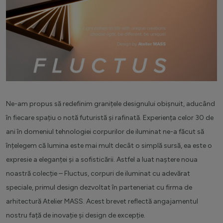
Ne-am propus să redefinim granițele designului obișnuit, aducând
în fiecare spațiu o notă futuristă și rafinată. Experiența celor 30 de
ani în domeniul tehnologiei corpurilor de iluminat ne-a făcut să
înțelegem că lumina este mai mult decât o simplă sursă, ea este o
expresie a eleganței și a sofisticării. Astfel a luat naștere noua
noastră colecție – Fluctus, corpuri de iluminat cu adevărat
speciale, primul design dezvoltat în parteneriat cu firma de
arhitectură Atelier MASS. Acest brevet reflectă angajamentul
nostru față de inovație și design de excepție.