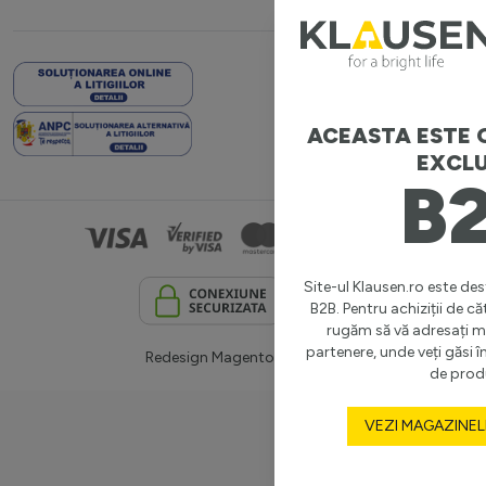
ACEASTA ESTE 
EXCLU
B
Site-ul Klausen.ro este dest
B2B. Pentru achiziții de că
rugăm să vă adresați m
partenere, unde veți găsi
Redesign Magento:
Netlogiq
de prod
VEZI MAGAZINEL