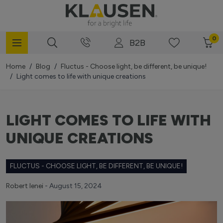
Mergi la Conținut
0
B2B
Home
/
Blog
/
Fluctus - Choose light, be different, be unique!
/
Light comes to life with unique creations
LIGHT COMES TO LIFE WITH
UNIQUE CREATIONS
FLUCTUS - CHOOSE LIGHT, BE DIFFERENT, BE UNIQUE!
Robert Ienei
- August 15, 2024