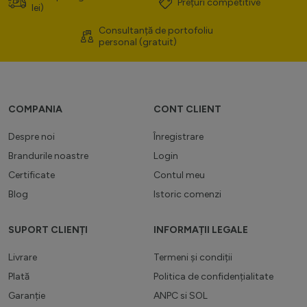
Prețuri competitive
lei)
Consultanță de portofoliu
personal (gratuit)
COMPANIA
CONT CLIENT
Despre noi
Înregistrare
Brandurile noastre
Login
Certificate
Contul meu
Blog
Istoric comenzi
SUPORT CLIENȚI
INFORMAȚII LEGALE
Livrare
Termeni și condiții
Plată
Politica de confidențialitate
Garanție
ANPC
si
SOL