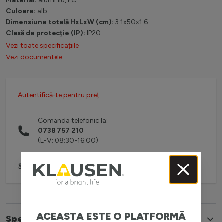
Material:
aluminiu, PC
Culoare:
alb
Dimensiune totală HxLxW (cm):
3.1x50x1.6
Clasă de protecție (IP):
IP20
Vezi toate specificațiile
Vezi documentele
Autentifică-te pentru preț
Comanda telefonic la:
0738 757 210
(L-V: 08:30-16:00)
Adaugă pentru comparare
ACEASTA ESTE O PLATFORMĂ
Specificatii