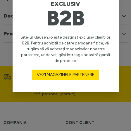
EXCLUSIV
B2B
Documente
Produse similare
Site-ul Klausen.ro este destinat exclusiv clienților
B2B. Pentru achiziții de către persoane fizice, vă
rugăm să vă adresați magazinelor noastre
partenere, unde veți găsi întreaga noastră gamă
de produse.
Transport gratuit (>400
VEZI MAGAZINELE PARTENERE
Prețuri competitive
lei)
Consultanță de portofoliu
personal (gratuit)
COMPANIA
CONT CLIENT