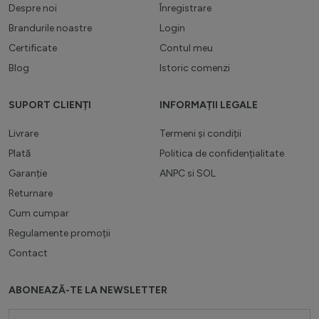
Despre noi
Înregistrare
Brandurile noastre
Login
Certificate
Contul meu
Blog
Istoric comenzi
SUPORT CLIENȚI
INFORMAȚII LEGALE
Livrare
Termeni și condiții
Plată
Politica de confidențialitate
Garanție
ANPC
si
SOL
Returnare
Cum cumpar
Regulamente promoții
Contact
ABONEAZĂ-TE LA NEWSLETTER
Adresă email