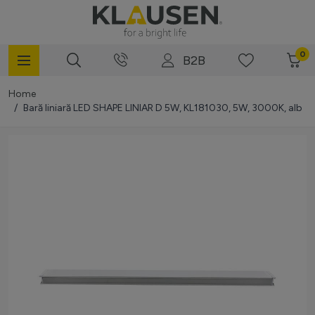
Mergi la Conținut
0
B2B
Home
/
Bară liniară LED SHAPE LINIAR D 5W, KL181030, 5W, 3000K, alb