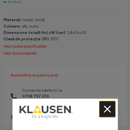
În stoc
Material:
metal, sticlă
Culoare:
alb, auriu
Dimensiune totală HxLxW (cm):
24x14x30
Clasă de protecție (IP):
IP20
Vezi toate specificațiile
Vezi documentele
Autentifică-te pentru preț
Comanda telefonic la:
0738 757 210
(L-V: 08:30-16:00)
Adaugă pentru comparare