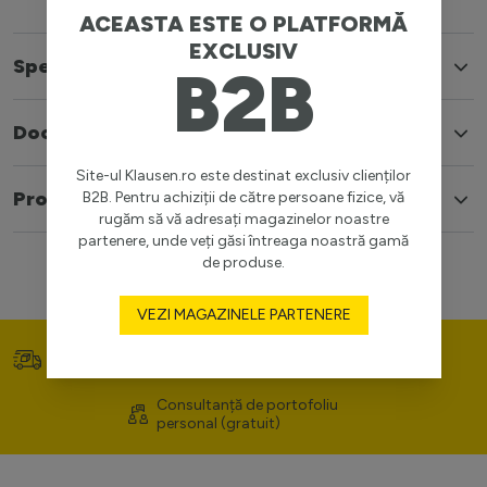
ACEASTA ESTE O PLATFORMĂ
EXCLUSIV
Specificatii
B2B
Documente
Site-ul Klausen.ro este destinat exclusiv clienților
Produse similare
B2B. Pentru achiziții de către persoane fizice, vă
rugăm să vă adresați magazinelor noastre
partenere, unde veți găsi întreaga noastră gamă
de produse.
VEZI MAGAZINELE PARTENERE
Transport gratuit (>400
Prețuri competitive
lei)
Consultanță de portofoliu
personal (gratuit)