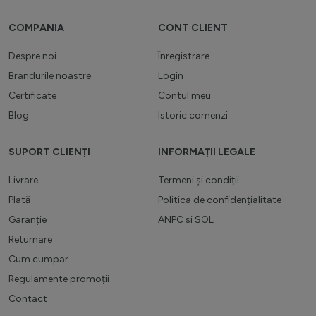
COMPANIA
CONT CLIENT
Despre noi
Înregistrare
Brandurile noastre
Login
Certificate
Contul meu
Blog
Istoric comenzi
SUPORT CLIENȚI
INFORMAȚII LEGALE
Livrare
Termeni și condiții
Plată
Politica de confidențialitate
Garanție
ANPC
si
SOL
Returnare
Cum cumpar
Regulamente promoții
Contact