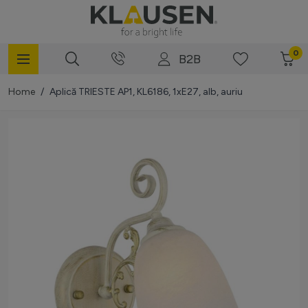
Mergi la Conținut
0
B2B
Home
/
Aplică TRIESTE AP1, KL6186, 1xE27, alb, auriu