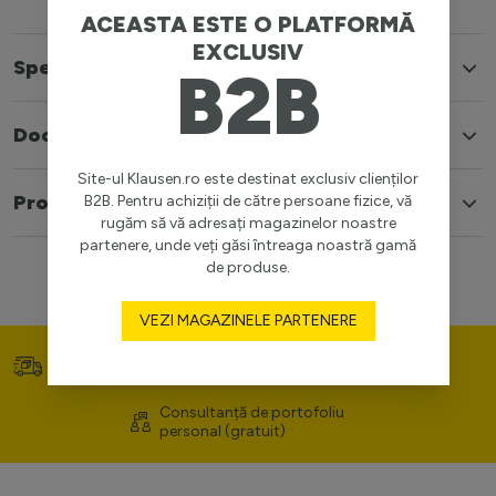
ACEASTA ESTE O PLATFORMĂ
EXCLUSIV
Specificatii
B2B
Documente
Site-ul Klausen.ro este destinat exclusiv clienților
Produse similare
B2B. Pentru achiziții de către persoane fizice, vă
rugăm să vă adresați magazinelor noastre
partenere, unde veți găsi întreaga noastră gamă
de produse.
VEZI MAGAZINELE PARTENERE
Transport gratuit (>400
Prețuri competitive
lei)
Consultanță de portofoliu
personal (gratuit)