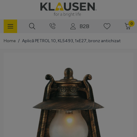
Mergi la Conținut
0
B2B
Home
/
Aplică PETROL 10, KL5493, 1xE27, bronz antichizat