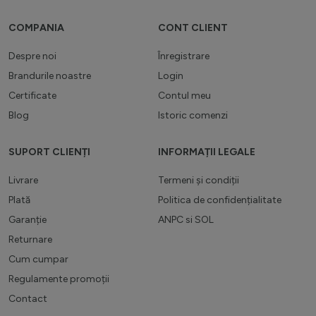
COMPANIA
CONT CLIENT
Despre noi
Înregistrare
Brandurile noastre
Login
Certificate
Contul meu
Blog
Istoric comenzi
SUPORT CLIENȚI
INFORMAȚII LEGALE
Livrare
Termeni și condiții
Plată
Politica de confidențialitate
Garanție
ANPC
si
SOL
Returnare
Cum cumpar
Regulamente promoții
Contact