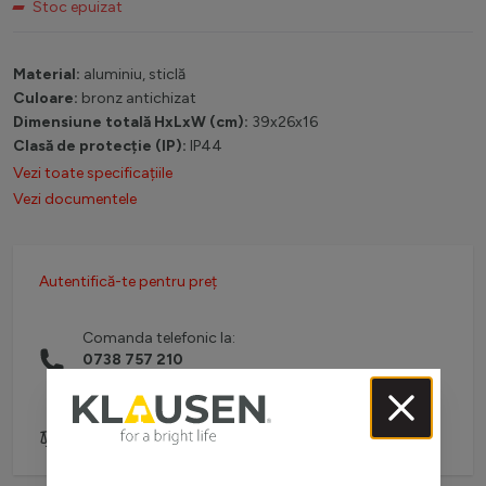
Stoc epuizat
Material:
aluminiu, sticlă
Culoare:
bronz antichizat
Dimensiune totală HxLxW (cm):
39x26x16
Clasă de protecție (IP):
IP44
Vezi toate specificațiile
Vezi documentele
Autentifică-te pentru preț
Comanda telefonic la:
0738 757 210
(L-V: 08:30-16:00)
Adaugă pentru comparare