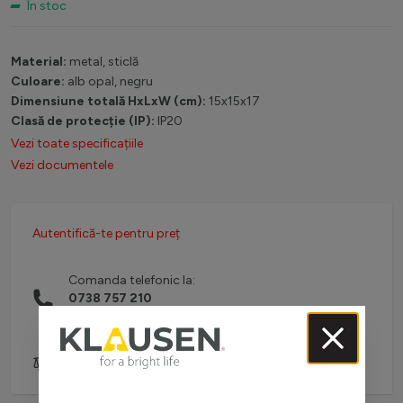
În stoc
Material:
metal, sticlă
Culoare:
alb opal, negru
Dimensiune totală HxLxW (cm):
15x15x17
Clasă de protecție (IP):
IP20
Vezi toate specificațiile
Vezi documentele
Autentifică-te pentru preț
Comanda telefonic la:
0738 757 210
(L-V: 08:30-16:00)
Adaugă pentru comparare