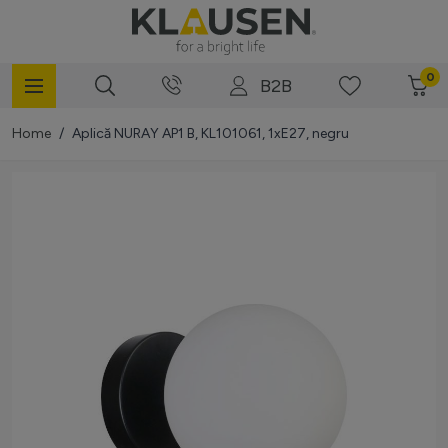
Mergi la Conținut
0
B2B
Home
/
Aplică NURAY AP1 B, KL101061, 1xE27, negru