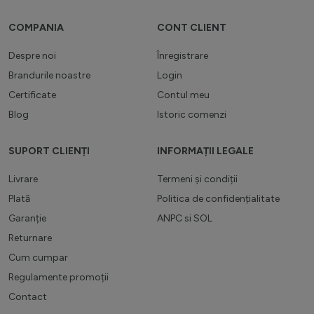
COMPANIA
CONT CLIENT
Despre noi
Înregistrare
Brandurile noastre
Login
Certificate
Contul meu
Blog
Istoric comenzi
SUPORT CLIENȚI
INFORMAȚII LEGALE
Livrare
Termeni și condiții
Plată
Politica de confidențialitate
Garanție
ANPC
si
SOL
Returnare
Cum cumpar
Regulamente promoții
Contact