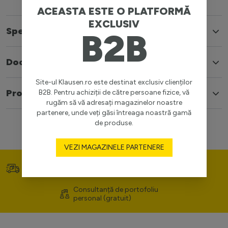
ACEASTA ESTE O PLATFORMĂ
EXCLUSIV
Specificatii
B2B
Documente
Site-ul Klausen.ro este destinat exclusiv clienților
Produse similare
B2B. Pentru achiziții de către persoane fizice, vă
rugăm să vă adresați magazinelor noastre
partenere, unde veți găsi întreaga noastră gamă
de produse.
VEZI MAGAZINELE PARTENERE
Transport gratuit (>400
Prețuri competitive
lei)
Consultanță de portofoliu
personal (gratuit)