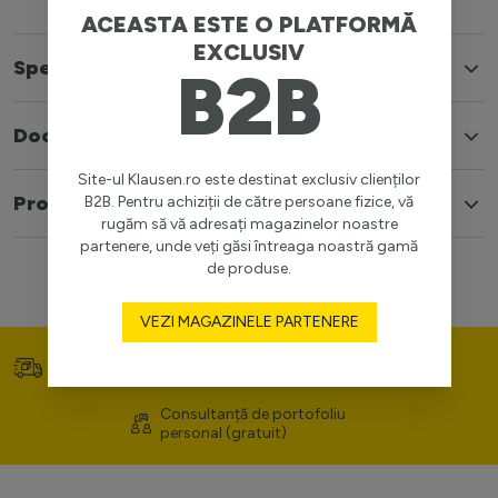
ACEASTA ESTE O PLATFORMĂ
EXCLUSIV
Specificatii
B2B
Documente
Site-ul Klausen.ro este destinat exclusiv clienților
Produse similare
B2B. Pentru achiziții de către persoane fizice, vă
rugăm să vă adresați magazinelor noastre
partenere, unde veți găsi întreaga noastră gamă
de produse.
VEZI MAGAZINELE PARTENERE
Transport gratuit (>400
Prețuri competitive
lei)
Consultanță de portofoliu
personal (gratuit)