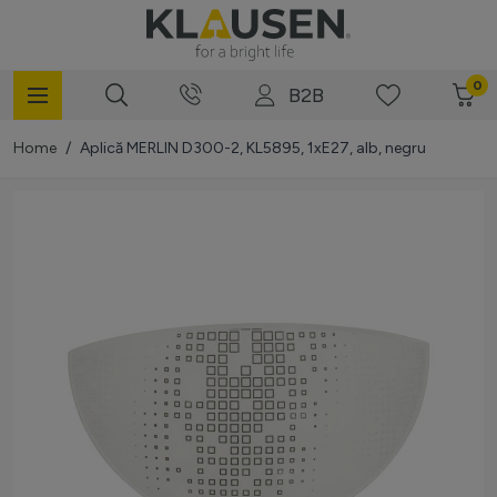
Mergi la Conținut
0
B2B
Home
/
Aplică MERLIN D300-2, KL5895, 1xE27, alb, negru