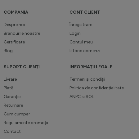
COMPANIA
CONT CLIENT
Despre noi
Înregistrare
Brandurile noastre
Login
Certificate
Contul meu
Blog
Istoric comenzi
SUPORT CLIENȚI
INFORMAȚII LEGALE
Livrare
Termeni și condiții
Plată
Politica de confidențialitate
Garanție
ANPC
si
SOL
Returnare
Cum cumpar
Regulamente promoții
Contact