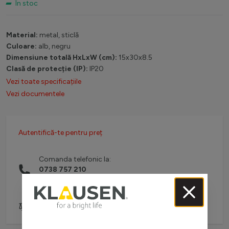
În stoc
Material:
metal, sticlă
Culoare:
alb, negru
Dimensiune totală HxLxW (cm):
15x30x8.5
Clasă de protecție (IP):
IP20
Vezi toate specificațiile
Vezi documentele
Autentifică-te pentru preț
Comanda telefonic la:
0738 757 210
(L-V: 08:30-16:00)
Adaugă pentru comparare