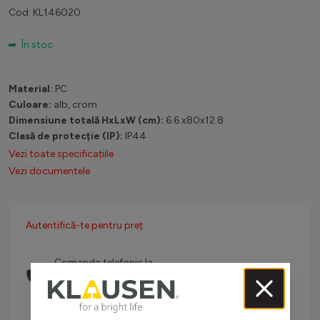
Cod: KL146020
În stoc
Material:
PC
Culoare:
alb, crom
Dimensiune totală HxLxW (cm):
6.6 x80x12.8
Clasă de protecție (IP):
IP44
Vezi toate specificațiile
Vezi documentele
Autentifică-te pentru preț
Comanda telefonic la:
0738 757 210
(L-V: 08:30-16:00)