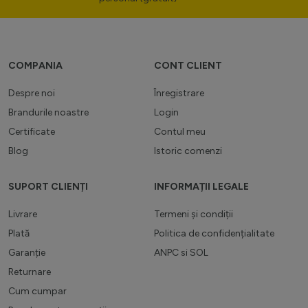
COMPANIA
CONT CLIENT
Despre noi
Înregistrare
Brandurile noastre
Login
Certificate
Contul meu
Blog
Istoric comenzi
SUPORT CLIENȚI
INFORMAȚII LEGALE
Livrare
Termeni și condiții
Plată
Politica de confidențialitate
Garanție
ANPC
si
SOL
Returnare
Cum cumpar