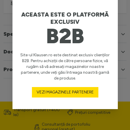
Adaugă pentru comparare
ACEASTA ESTE O PLATFORMĂ
EXCLUSIV
B2B
Specificatii
Documente
Site-ul Klausen.ro este destinat exclusiv clienților
B2B. Pentru achiziții de către persoane fizice, vă
rugăm să vă adresați magazinelor noastre
Produse similare
partenere, unde veți găsi întreaga noastră gamă
de produse.
VEZI MAGAZINELE PARTENERE
Transport gratuit (>400
Prețuri competitive
lei)
Consultanță de portofoliu
personal (gratuit)