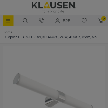
Mergi la Conținut
0
B2B
Home
/
Aplică LED ROLL 20W, KL146020, 20W, 4000K, crom, alb