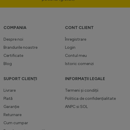
COMPANIA
CONT CLIENT
Despre noi
Înregistrare
Brandurile noastre
Login
Certificate
Contul meu
Blog
Istoric comenzi
SUPORT CLIENȚI
INFORMAȚII LEGALE
Livrare
Termeni și condiții
Plată
Politica de confidențialitate
Garanție
ANPC
si
SOL
Returnare
Cum cumpar