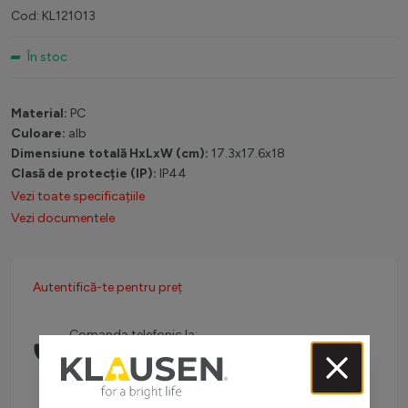
Cod: KL121013
În stoc
Material:
PC
Culoare:
alb
Dimensiune totală HxLxW (cm):
17.3x17.6x18
Clasă de protecție (IP):
IP44
Vezi toate specificațiile
Vezi documentele
Autentifică-te pentru preț
Comanda telefonic la:
0738 757 210
(L-V: 08:30-16:00)