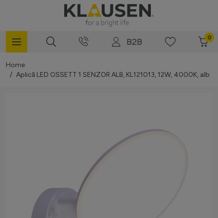
Mergi la Conținut
0
B2B
Home
/
Aplică LED OSSETT 1 SENZOR ALB, KL121013, 12W, 4000K, alb