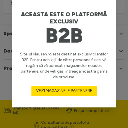
Adaugă pentru comparare
ACEASTA ESTE O PLATFORMĂ
EXCLUSIV
B2B
Specificatii
Documente
Site-ul Klausen.ro este destinat exclusiv clienților
B2B. Pentru achiziții de către persoane fizice, vă
rugăm să vă adresați magazinelor noastre
Produse similare
partenere, unde veți găsi întreaga noastră gamă
de produse.
VEZI MAGAZINELE PARTENERE
Transport gratuit (>400
Prețuri competitive
lei)
Consultanță de portofoliu
personal (gratuit)