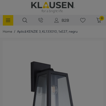
Mergi la Conținut
0
B2B
Home
/
Aplică KENZIE 3, KL133010, 1xE27, negru