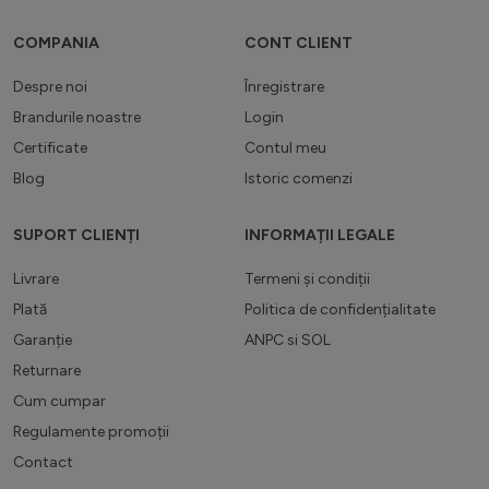
COMPANIA
CONT CLIENT
Despre noi
Înregistrare
Brandurile noastre
Login
Certificate
Contul meu
Blog
Istoric comenzi
SUPORT CLIENȚI
INFORMAȚII LEGALE
Livrare
Termeni și condiții
Plată
Politica de confidențialitate
Garanție
ANPC
si
SOL
Returnare
Cum cumpar
Regulamente promoții
Contact