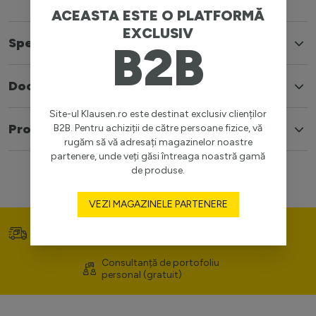
ACEASTA ESTE O PLATFORMĂ
EXCLUSIV
Specificatii
B2B
Documente
Site-ul Klausen.ro este destinat exclusiv clienților
Produse similare
B2B. Pentru achiziții de către persoane fizice, vă
rugăm să vă adresați magazinelor noastre
partenere, unde veți găsi întreaga noastră gamă
de produse.
VEZI MAGAZINELE PARTENERE
Transport gratuit (>400
Prețuri competitive
lei)
Consultanță de portofoliu
personal (gratuit)