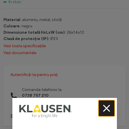
În stoc
Material:
aluminiu, metal, sticlă
Culoare:
negru
Dimensiune totală HxLxW (cm):
26x14x12
Clasă de protecție (IP):
IP23
Vezi toate specificațiile
Vezi documentele
Autentifică-te pentru preț
Comanda telefonic la:
0738 757 210
(L-V: 08:30-16:00)
Adaugă pentru comparare