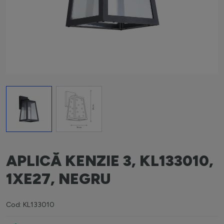
View larger image
View larger image
APLICĂ KENZIE 3, KL133010,
1XE27, NEGRU
Cod: KL133010