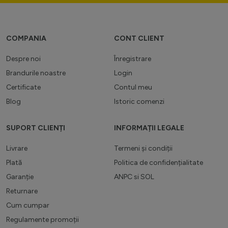
COMPANIA
CONT CLIENT
Despre noi
Înregistrare
Brandurile noastre
Login
Certificate
Contul meu
Blog
Istoric comenzi
SUPORT CLIENȚI
INFORMAȚII LEGALE
Livrare
Termeni și condiții
Plată
Politica de confidențialitate
Garanție
ANPC
si
SOL
Returnare
Cum cumpar
Regulamente promoții