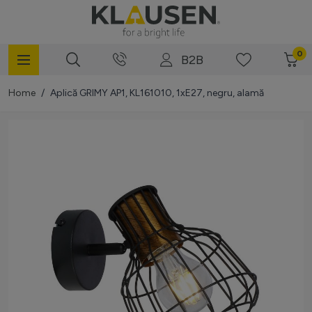
Mergi la Conținut
0
B2B
Home
/
Aplică GRIMY AP1, KL161010, 1xE27, negru, alamă