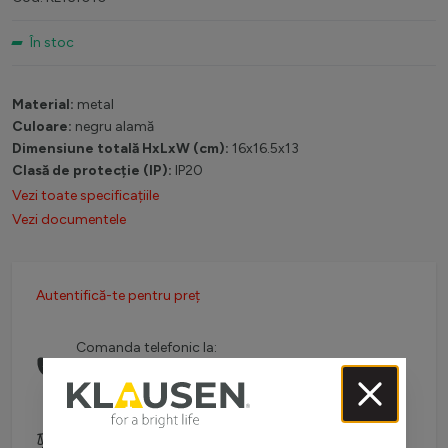
În stoc
Material:
metal
Culoare:
negru alamă
Dimensiune totală HxLxW (cm):
16x16.5x13
Clasă de protecție (IP):
IP20
Vezi toate specificațiile
Vezi documentele
Autentifică-te pentru preț
Comanda telefonic la:
0738 757 210
(L-V: 08:30-16:00)
Adaugă pentru comparare