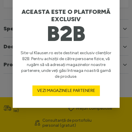
ACEASTA ESTE O PLATFORMĂ
EXCLUSIV
B2B
Specificatii
Documente
Site-ul Klausen.ro este destinat exclusiv clienților
B2B. Pentru achiziții de către persoane fizice, vă
Produse similare
rugăm să vă adresați magazinelor noastre
partenere, unde veți găsi întreaga noastră gamă
de produse.
VEZI MAGAZINELE PARTENERE
Transport gratuit (>400
Prețuri competitive
lei)
Consultanță de portofoliu
personal (gratuit)