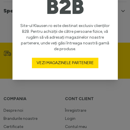
B2B
Specificatii
Site-ul Klausen.ro este destinat exclusiv clienților
B2B. Pentru achiziții de către persoane fizice, vă
rugăm să vă adresați magazinelor noastre
partenere, unde veți găsi întreaga noastră gamă
de produse.
Transport gratuit (>400
Prețuri competitive
lei)
VEZI MAGAZINELE PARTENERE
Consultanță de portofoliu
personal (gratuit)
COMPANIA
CONT CLIENT
Despre noi
Înregistrare
Brandurile noastre
Login
Certificate
Contul meu