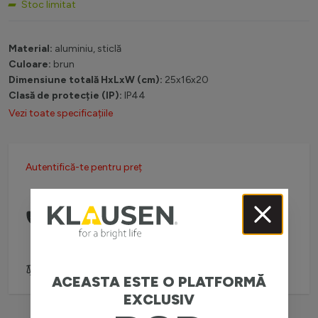
Stoc limitat
Material:
aluminiu, sticlă
Culoare:
brun
Dimensiune totală HxLxW (cm):
25x16x20
Clasă de protecție (IP):
IP44
Vezi toate specificațiile
Autentifică-te pentru preț
Comanda telefonic la:
0738 757 210
(L-V: 08:30-16:00)
Adaugă pentru comparare
ACEASTA ESTE O PLATFORMĂ
EXCLUSIV