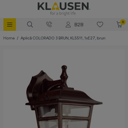
Mergi la Conținut
0
B2B
Home
/
Aplică COLORADO 3 BRUN, KL5511, 1xE27, brun